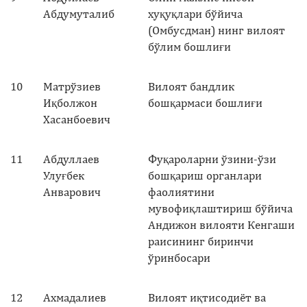
Абдумуталиб
хуқуқлари бўйича
(Омбусдман) нинг вилоят
бўлим бошлиғи
10
Матрўзиев
Вилоят бандлик
Иқболжон
бошқармаси бошлиғи
Хасанбоевич
11
Абдуллаев
Фуқароларни ўзини-ўзи
Улуғбек
бошқариш органлари
Анварович
фаолиятини
мувофиқлаштириш бўйича
Андижон вилояти Кенгаши
раисининг биринчи
ўринбосари
12
Ахмадалиев
Вилоят иқтисодиёт ва