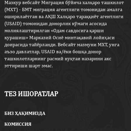
Мазкур вебсайт Миграция бўйича халқаро ташкилот
(МХТ) - БМТ миграция агентлиги томонидан амалга
оширилаётган ва АҚШ Халқаро тараққиёт агентлиги
(USAID) томонидан донорлик кўмаги асосида
молиялаштирилган «Одам савдосига қарши
курашиш» Марказий Осиё минтақавий лойиҳаси
доирасида тайёрланди. Вебсайт мазмуни МХТ, унга
аъзо давлатлар, USAID ва/ёки бошқа донор
ташкилотларнинг расмий нуқтаи назарини акс
эттириши шарт эмас.
ТЕЗ ИШОРАТЛАР
БИЗ ҲАҚИМИЗДА
КОМИССИЯ