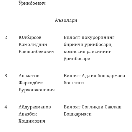
Ўринбоевич
Аъзолари
2
Юлбарсов
Вилоят покурорининг
Камолиддин
биринчи ўринбосари,
Равшанбекович
комиссия раисининг
ўринбосари
3
Ашматов
Вилоят Адлия бошқармаси
Фарходбек
бошлиғи
Бурхонжонович
4
Абдурахманов
Вилоят Соғлиқни Сақлаш
Авазбек
Бошқармаси
Хошимович