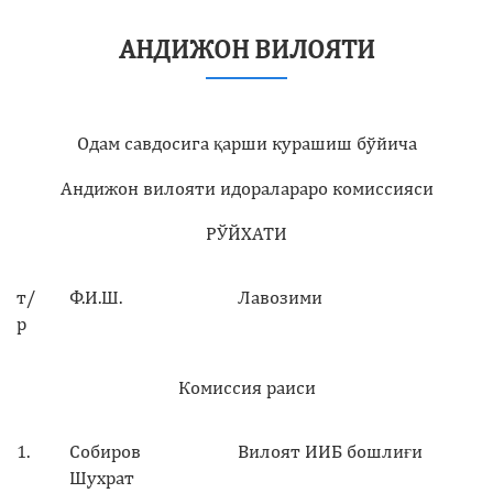
АНДИЖОН ВИЛОЯТИ
Одам савдосига қарши курашиш бўйича
Андижон вилояти идоралараро комиссияси
РЎЙХАТИ
т/
Ф.И.Ш.
Лавозими
р
Комиссия раиси
1.
Собиров
Вилоят ИИБ бошлиғи
Шухрат