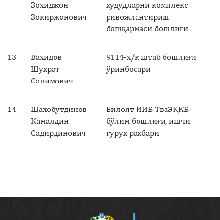
Зохиджон
худудларни комплекс
Зокиржонович
ривожлантириш
бошқармаси бошлиғи
13
Вахидов
9114-х/к штаб бошлиғи
Шухрат
ўринбосари
Салимович
14
Шахобутдинов
Вилоят ИИБ ТваЭҚКБ
Камалдин
бўлим бошлиғи, ишчи
Садирдинович
гурух рахбари