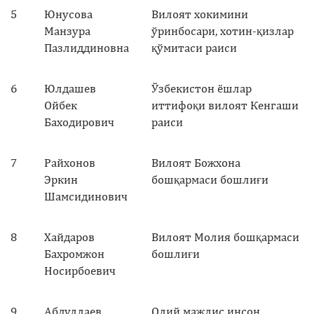
5
Юнусова
Вилоят хокимини
Манзура
ўринбосари, хотин-қизлар
Пазлиддиновна
қўмитаси раиси
6
Юлдашев
Ўзбекистон ёшлар
Ойбек
иттифоқи вилоят Кенгаши
Баходирович
раиси
7
Райхонов
Вилоят Божхона
Эркин
бошқармаси бошлиғи
Шамсидинович
8
Хайдаров
Вилоят Молия бошқармаси
Бахромжон
бошлиғи
Носирбоевич
9
Абдуллаев
Олий мажлис инсон