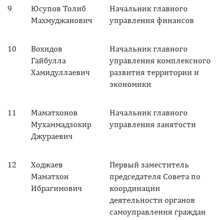
9
Юсупов Толиб
Начальник главного
Махмуджанович
управления финансов
10
Вохидов
Начальник главного
Гайбулла
управления комплексного
Хамидуллаевич
развития территории и
экономики
11
Маматхонов
Начальник главного
Мухаммадзокир
управления занятости
Джураевич
12
Ходжаев
Первый заместитель
Маматхон
председателя Совета по
Ибрагимович
координации
деятельности органов
самоуправления граждан