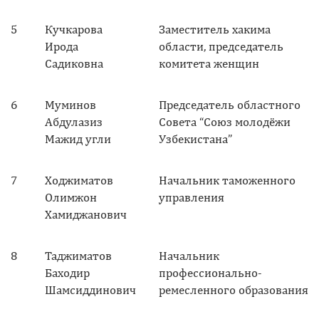
5
Кучкарова
Заместитель хакима
Ирода
области, председатель
Садиковна
комитета женщин
6
Муминов
Председатель областного
Абдулазиз
Совета “Союз молодёжи
Мажид угли
Узбекистана”
7
Ходжиматов
Начальник таможенного
Олимжон
управления
Хамиджанович
8
Таджиматов
Начальник
Баходир
профессионально-
Шамсиддинович
ремесленного образования