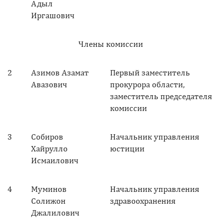
Адыл
Иргашович
Члены комиссии
2
Азимов Азамат
Первый заместитель
Авазович
прокурора области,
заместитель председателя
комиссии
3
Собиров
Начальник управления
Хайрулло
юстиции
Исмаилович
4
Муминов
Начальник управления
Солижон
здравоохранения
Джалилович