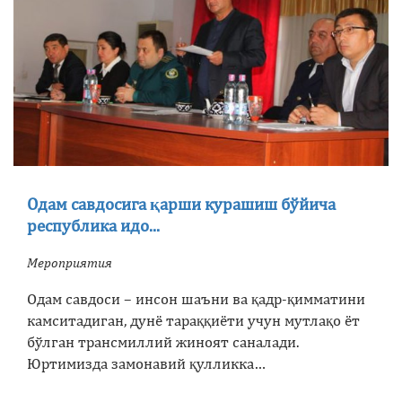
Одам савдосига қарши курашиш бўйича
республика идо...
Мероприятия
Одам савдоси – инсон шаъни ва қадр-қимматини
камситадиган, дунё тараққиёти учун мутлақо ёт
бўлган трансмиллий жиноят саналади.
Юртимизда замонавий қулликка…