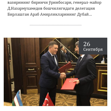
вазирининг биринчи ўринбосари, генерал-майор
Д.Назармухамедов бошчилигидаги делегация
Бирлашган Араб Амирликларининг Дубай…
26
Сентября