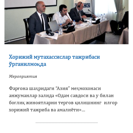
Хорижий мутахассислар тажрибаси
ўрганилмоқда
Мероприятия
Фарғона шаҳридаги “Азия” меҳмохонаси
анжуманлар залида «Одам савдоси ва у билан
боғлиқ жиноятларни тергов қилишнинг илғор
хорижий тажриба ва амалиёти»…