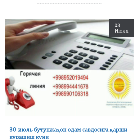
03
Июля
30-июль бутунжаҳон одам савдосига қарши
курашиш куни