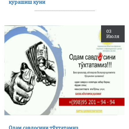
курашиш куни
03
Июля
Одам савдосини тўхтатамиз