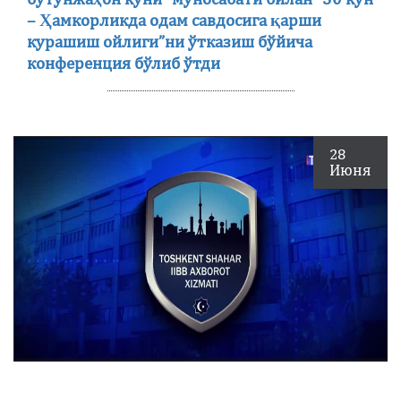
– Ҳамкорликда одам савдосига қарши
курашиш ойлиги”ни ўтказиш бўйича
конференция бўлиб ўтди
28
Июня