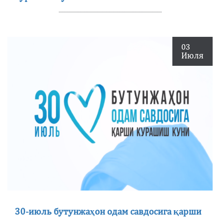
03
Июля
30-июль бутунжаҳон одам савдосига қарши