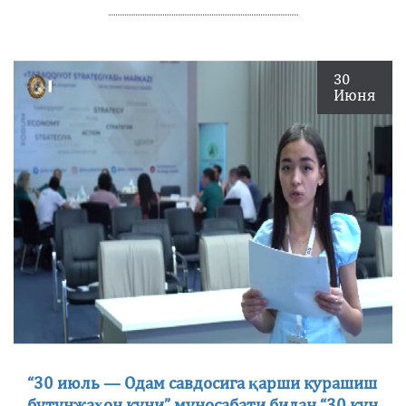
30
Июня
“30 июль — Одам савдосига қарши курашиш
бутунжаҳон куни” муносабати билан “30 кун