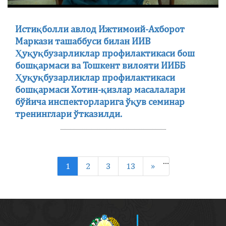
Истиқболли авлод Ижтимоий-Ахборот
Маркази ташаббуси билан ИИВ
Ҳуқуқбузарликлар профилактикаси бош
бошқармаси ва Тошкент вилояти ИИББ
Ҳуқуқбузарликлар профилактикаси
бошқармаси Хотин-қизлар масалалари
бўйича инспекторларига ўқув семинар
тренинглари ўтказилди.
…
1
2
3
13
»