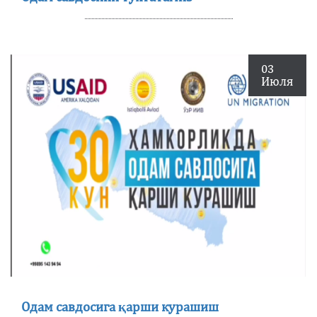
03
Июля
Одам савдосига қарши курашиш