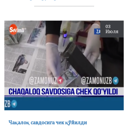
03
Июля
Чақалоқ савдосига чек қўйилди