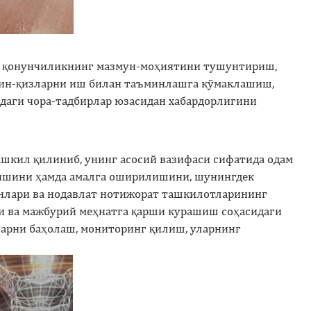
ан қонунчиликнинг мазмун-моҳиятини тушунтириш,
отин-қизларни иш билан таъминлашга кўмаклашиш,
даги чора-тадбирлар юзасидан хабардорлигини
ашкил қилиниб, унинг асосий вазифаси сифатида одам
илишини ҳамда амалга оширилишини, шунингдек
анлари ва нодавлат нотижорат ташкилотларининг
и ва мажбурий меҳнатга қарши курашиш соҳасидаги
арни баҳолаш, мониторинг қилиш, уларнинг