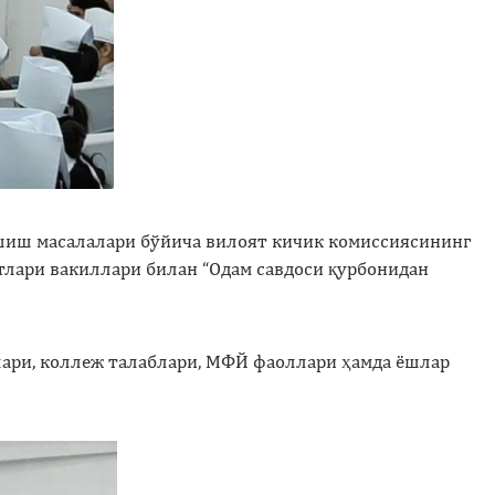
шиш масалалари бўйича вилоят кичик комиссиясининг
тлари вакиллари билан “Одам савдоси қурбонидан
лари, коллеж талаблари, МФЙ фаоллари ҳамда ёшлар