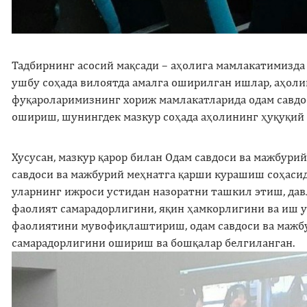
Тадбирнинг асосий мақсади – аҳолига мамлакатимизд
ушбу соҳада вилоятда амалга оширилган ишлар, аҳол
фуқароларимизнинг хориж мамлакатларида одам савдо
ошириш, шунингдек мазкур соҳада аҳолининг ҳуқуқий
Хусусан, мазкур қарор билан Одам савдоси ва мажбур
савдоси ва мажбурий меҳнатга қарши курашиш соҳаси
уларнинг ижроси устидан назоратни ташкил этиш, да
фаолият самарадорлигини, яқин ҳамкорлигини ва иш 
фаолиятини мувофиқлаштириш, одам савдоси ва мажбу
самарадорлигини ошириш ва бошқалар белгиланган.