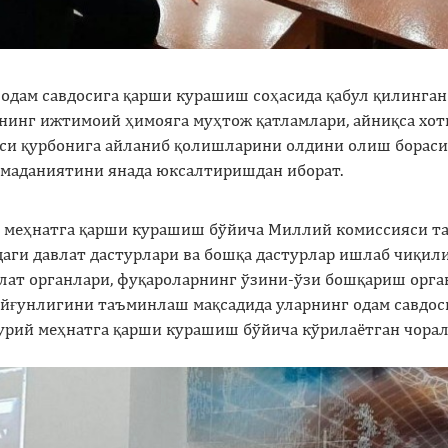
а одам савдосига қарши курашиш соҳасида қабул қилинг
ининг ижтимоий ҳимояга муҳтож қатламлари, айниқса х
си қурбонига айланиб қолишларини олдини олиш бораси
 маданиятини янада юксалтиришдан иборат.
ий меҳнатга қарши курашиш бўйича Миллий комиссияси т
даги давлат дастурлари ва бошқа дастурлар ишлаб чиқ
влат органлари, фуқароларнинг ўзини-ўзи бошқариш орг
уйғунлигини таъминлаш мақсадида уларнинг одам савдос
рий меҳнатга қарши курашиш бўйича кўрилаётган чорал