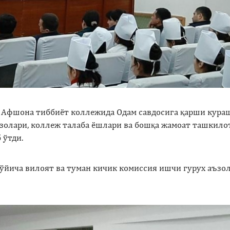
 Афшона тиббиёт коллежида Одам савдосига қарши кура
золари, коллеж талаба ёшлари ва бошқа жамоат ташкило
 ўтди.
ўйича вилоят ва туман кичик комиссия ишчи гурух аъзо