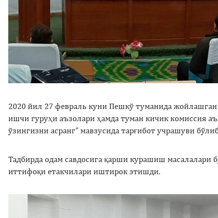
2020 йил 27 февраль куни Пешкў туманида жойлашган
ишчи гуруҳи аъзолари ҳамда туман кичик комиссия аъ
ўзингизни асранг” мавзусида тарғибот учрашуви бўлиб
Тадбирда одам савдосига қарши курашиш масалалари б
иттифоқи етакчилари иштирок этишди.