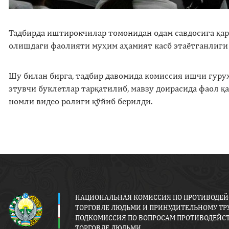
Тадбирда иштирокчилар томонидан одам савдосига қа
олишдаги фаолияти муҳим аҳамият касб этаётганлиги
Шу билан бирга, тадбир давомида комиссия ишчи гур
этувчи буклетлар тарқатилиб, мавзу доирасида фаол қ
номли видео ролиги қўйиб берилди.
НАЦИОНАЛЬНАЯ КОМИССИЯ ПО ПРОТИВОДЕ
ТОРГОВЛЕ ЛЮДЬМИ И ПРИНУДИТЕЛЬНОМУ ТРУ
ПОДКОМИССИЯ ПО ВОПРОСАМ ПРОТИВОДЕЙС
ТОРГОВЛЕ ЛЮДЬМИ