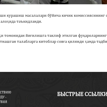
рши курашиш масалалари бўйича кичик комиссиясининг 
 алоҳида таъкидланди.
уҳи томонидан йиғилишга таклиф этилган фуқароларнинг
атнашган талабларга китоблар совға қилинди ҳамда тадб
ЙСТВИЮ
БЫСТРЫЕ ССЫЛК
ДУ -
ТВИЯ