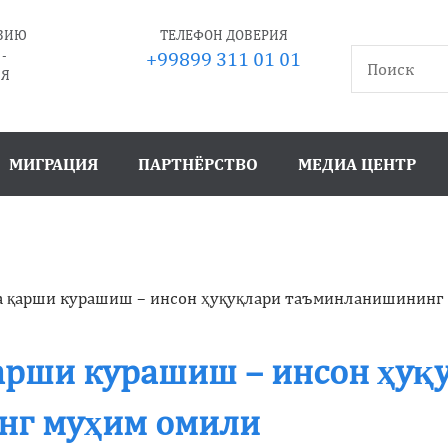
ТВИЮ
ТЕЛЕФОН ДОВЕРИЯ
-
+99899 311 01 01
ИЯ
МИГРАЦИЯ
ПАРТНЁРСТВО
МЕДИА ЦЕНТР
а қарши курашиш – инсон ҳуқуқлари таъминланишининг
арши курашиш – инсон ҳуқ
нг муҳим омили