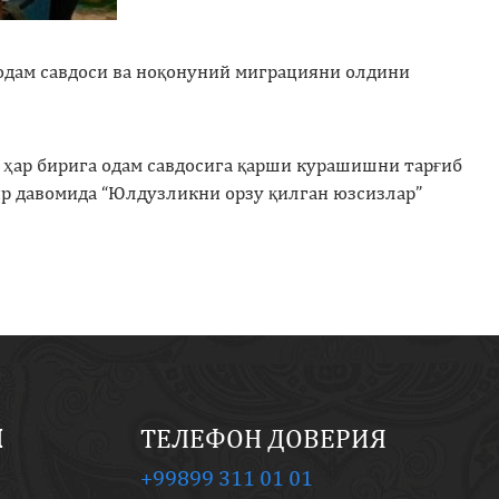
одам савдоси ва ноқонуний миграцияни олдини
 ҳар бирига одам савдосига қарши курашишни тарғиб
ир давомида “Юлдузликни орзу қилган юзсизлар”
И
ТЕЛЕФОН ДОВЕРИЯ
+99899 311 01 01