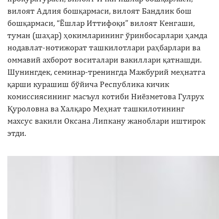
вилоят Адлия бошқармаси, вилоят Бандлик бош
бошқармаси, “Ёшлар Иттифоқи” вилоят Кенгаши,
туман (шаҳар) ҳокимларининг ўринбосарлари ҳамда
нодавлат-нотижорат ташкилотлари раҳбарлари ва
оммавий ахборот воситалари вакиллари қатнашди.
Шунингдек, семинар-тренингда Мажбурий меҳнатга
қарши курашиш бўйича Республика кичик
комиссиясининг масъул котиби Ниёзметова Гулрух
Қуроловна ва Халқаро Меҳнат ташкилотининг
махсус вакили Оксана Липкану жаноблари иштирок
этди.