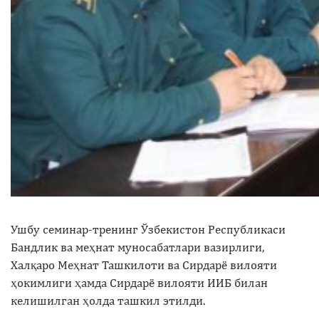
Ушбу семинар-тренинг Ўзбекистон Республикаси
Бандлик ва меҳнат муносабатлари вазирлиги,
Халқаро Меҳнат Ташкилоти ва Сирдарё вилояти
ҳокимлиги ҳамда Сирдарё вилояти ИИБ билан
келишилган ҳолда ташкил этилди.