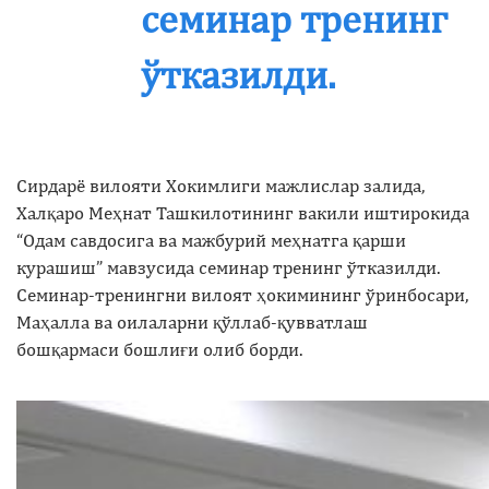
семинар тренинг
ўтказилди.
Сирдарё вилояти Хокимлиги мажлислар залида,
Халқаро Меҳнат Ташкилотининг вакили иштирокида
“Одам савдосига ва мажбурий меҳнатга қарши
курашиш” мавзусида семинар тренинг ўтказилди.
Семинар-тренингни вилоят ҳокимининг ўринбосари,
Маҳалла ва оилаларни қўллаб-қувватлаш
бошқармаси бошлиғи олиб борди.