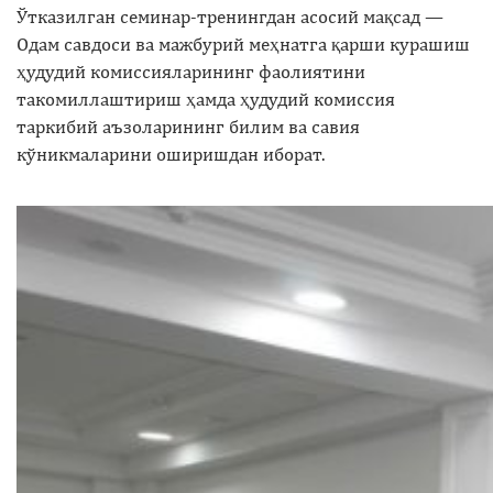
Ўтказилган семинар-тренингдан асосий мақсад —
Одам савдоси ва мажбурий меҳнатга қарши курашиш
ҳудудий комиссияларининг фаолиятини
такомиллаштириш ҳамда ҳудудий комиссия
таркибий аъзоларининг билим ва савия
кўникмаларини оширишдан иборат.