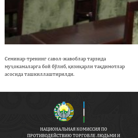
Семинар-тренинг савол-жавоблар тарзида
муҳокамаларга бой бўлиб, қизиқарли тақдимотлар
асосида ташкиллаштирилди.
НАЦИОНАЛЬНАЯ КОМИССИЯ ПО
ПРОТИВОДЕЙСТВИЮ ТОРГОВЛЕ ЛЮДЬМИ И