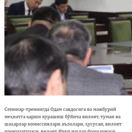
Семинар-тренингда Одам савдосига ва мажбурий
меҳнатга қарши курашиш бўйича вилоят, туман ва
шаҳарлар комиссиялари аъзолари, ҳусусан, вилоят
прокуратураси, вилоят Ички ишлар бошқармаси,