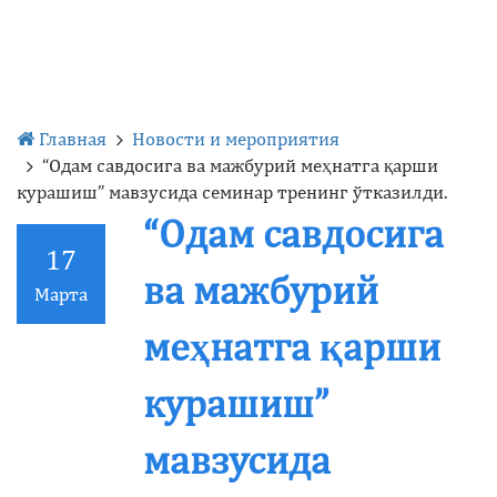
Главная
Новости и мероприятия
“Одам савдосига ва мажбурий меҳнатга қарши
курашиш” мавзусида семинар тренинг ўтказилди.
“Одам савдосига
17
ва мажбурий
Марта
меҳнатга қарши
курашиш”
мавзусида