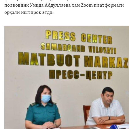
полковник Умида Абдуллаева ҳам Zoom платформаси
орқали иштирок этди.