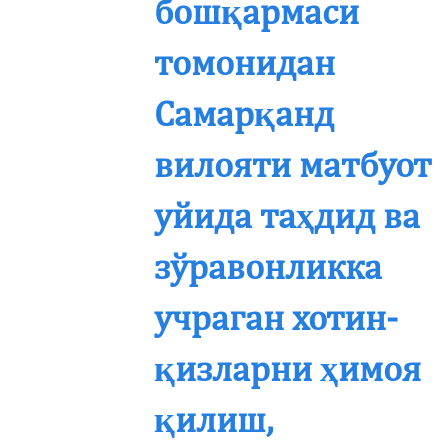
бошқармаси
томонидан
Самарқанд
вилояти матбуот
уйида таҳдид ва
зўравонликка
учраган хотин-
қизларни ҳимоя
қилиш,