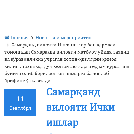
Главная
Новости и мероприятия
Самарқанд вилояти Ички ишлар бошқармаси
томонидан Самарқанд вилояти матбуот уйида таҳдид
ва зўравонликка учраган хотин-қизларни ҳимоя
қилиш, тазйиққа дуч келган аёлларга ёрдам кўрсатиш
бўйича олиб борилаётган ишларга бағишлаб
брифинг ўтказилди
Самарқанд
11
вилояти Ички
Сентября
ишлар