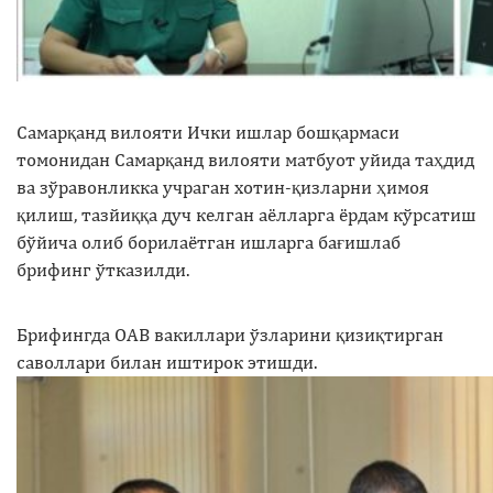
Самарқанд вилояти Ички ишлар бошқармаси
томонидан Самарқанд вилояти матбуот уйида таҳдид
ва зўравонликка учраган хотин-қизларни ҳимоя
қилиш, тазйиққа дуч келган аёлларга ёрдам кўрсатиш
бўйича олиб борилаётган ишларга бағишлаб
брифинг ўтказилди.
Брифингда ОАВ вакиллари ўзларини қизиқтирган
саволлари билан иштирок этишди.