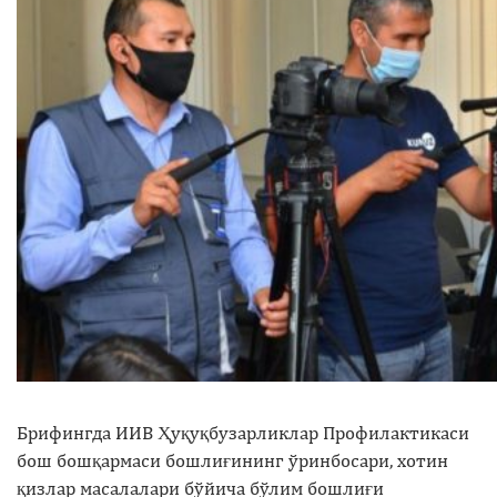
Брифингда ИИВ Ҳуқуқбузарликлар Профилактикаси
бош бошқармаси бошлиғининг ўринбосари, хотин
қизлар масалалари бўйича бўлим бошлиғи