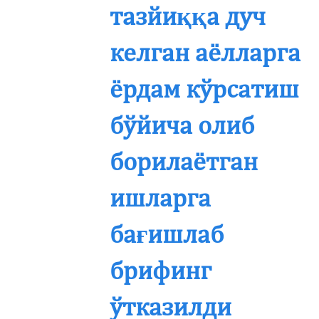
тазйиққа дуч
келган аёлларга
ёрдам кўрсатиш
бўйича олиб
борилаётган
ишларга
бағишлаб
брифинг
ўтказилди