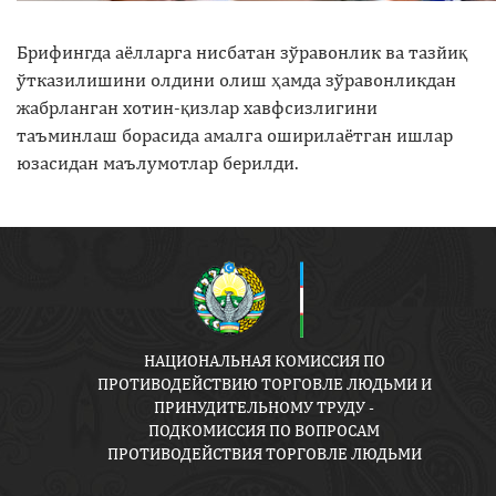
Брифингда аёлларга нисбатан зўравонлик ва тазйиқ
ўтказилишини олдини олиш ҳамда зўравонликдан
жабрланган хотин-қизлар хавфсизлигини
таъминлаш борасида амалга оширилаётган ишлар
юзасидан маълумотлар берилди.
НАЦИОНАЛЬНАЯ КОМИССИЯ ПО
ПРОТИВОДЕЙСТВИЮ ТОРГОВЛЕ ЛЮДЬМИ И
ПРИНУДИТЕЛЬНОМУ ТРУДУ -
ПОДКОМИССИЯ ПО ВОПРОСАМ
ПРОТИВОДЕЙСТВИЯ ТОРГОВЛЕ ЛЮДЬМИ